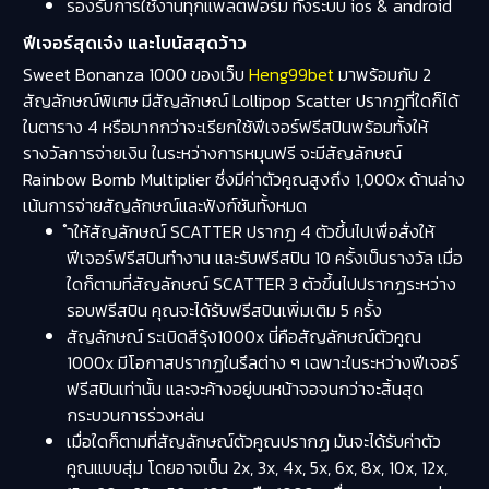
รองรับการใช้งานทุกแพลตฟอร์ม ทั้งระบบ ios & android
ฟีเจอร์สุดเจ๋ง และโบนัสสุดว้าว
Sweet Bonanza 1000 ของเว็บ
Heng99bet
มาพร้อมกับ 2
สัญลักษณ์พิเศษ มีสัญลักษณ์ Lollipop Scatter ปรากฏที่ใดก็ได้
ในตาราง 4 หรือมากกว่าจะเรียกใช้ฟีเจอร์ฟรีสปินพร้อมทั้งให้
รางวัลการจ่ายเงิน ในระหว่างการหมุนฟรี จะมีสัญลักษณ์
Rainbow Bomb Multiplier ซึ่งมีค่าตัวคูณสูงถึง 1,000x ด้านล่าง
เน้นการจ่ายสัญลักษณ์และฟังก์ชันทั้งหมด
ำให้สัญลักษณ์ SCATTER ปรากฏ 4 ตัวขึ้นไปเพื่อสั่งให้
ฟีเจอร์ฟรีสปินทำงาน และรับฟรีสปิน 10 ครั้งเป็นรางวัล เมื่อ
ใดก็ตามที่สัญลักษณ์ SCATTER 3 ตัวขึ้นไปปรากฏระหว่าง
รอบฟรีสปิน คุณจะได้รับฟรีสปินเพิ่มเติม 5 ครั้ง
สัญลักษณ์ ระเบิดสีรุ้ง1000x นี่คือสัญลักษณ์ตัวคูณ
1000x มีโอกาสปรากฏในรึลต่าง ๆ เฉพาะในระหว่างฟีเจอร์
ฟรีสปินเท่านั้น และจะค้างอยู่บนหน้าจอจนกว่าจะสิ้นสุด
กระบวนการร่วงหล่น
เมื่อใดก็ตามที่สัญลักษณ์ตัวคูณปรากฏ มันจะได้รับค่าตัว
คูณแบบสุ่ม โดยอาจเป็น 2x, 3x, 4x, 5x, 6x, 8x, 10x, 12x,