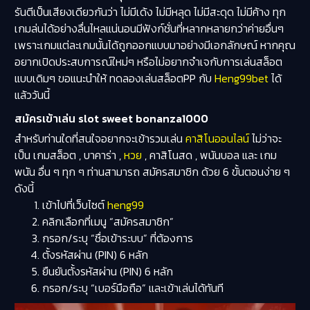
รันตีเป็นเสียงเดียวกันว่า ไม่มีเด้ง ไม่มีหลุด ไม่มีสะดุด ไม่มีค้าง ทุก
เกมล่นได้อย่างลื่นไหลแน่นอนมีฟังก์ชั่นที่หลากหลายกว่าค่ายอื่นๆ
เพราะเกมแต่ละเกมนั้นได้ถูกออกแบบมาอย่างมีเอกลักษณ์ หากคุณ
อยากเปิดประสบการณ์ใหม่ๆ หรือไม่อยากจำเจกับการเล่นสล็อต
แบบเดิมๆ ขอแนะนำให้ ทดลองเล่นสล็อตPP กับ
Heng99bet
ได้
แล้ววันนี้
สมัครเข้าเล่น slot sweet bonanza1000
สำหรับท่านใดที่สนใจอยากจะเข้ารวมเล่น
คาสิโนออนไลน์
ไม่ว่าจะ
เป็น เกมสล็อต , บาคาร่า ,
หวย
, คาสิโนสด , พนันบอล และ เกม
พนัน อื่น ๆ ทุก ๆ ท่านสามารถ สมัครสมาชิก ด้วย 6 ขั้นตอนง่าย ๆ
ดังนี้
เข้าไปที่เว็บไซต์
heng99
คลิกเลือกที่เมนู “สมัครสมาชิก”
กรอก/ระบุ “ชื่อเข้าระบบ” ที่ต้องการ
ตั้งรหัสผ่าน (PIN) 6 หลัก
ยืนยันตั้งรหัสผ่าน (PIN) 6 หลัก
กรอก/ระบุ “เบอร์มือถือ” และเข้าเล่นได้ทันที