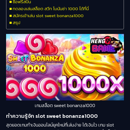
ซื้อฟรีสปิน
ทดลองเล่นสล็อต สวีท โบนันซ่า 1000 ได้ที่นี่
สมัครเข้าเล่น slot sweet bonanza1000
สรุป
เกมสล็อต sweet bonanza1000
ทำความรู้จัก slot sweet bonanza1000
สุดยอดเกมทำเงินออนไลน์ยุคใหม่ที่เล่นง่าย ได้เงินไว เกม slot