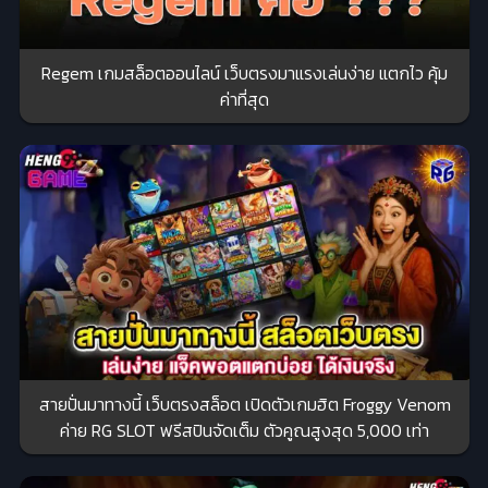
Regem เกมสล็อตออนไลน์ เว็บตรงมาแรงเล่นง่าย แตกไว คุ้ม
ค่าที่สุด
สายปั่นมาทางนี้ เว็บตรงสล็อต เปิดตัวเกมฮิต Froggy Venom
ค่าย RG SLOT ฟรีสปินจัดเต็ม ตัวคูณสูงสุด 5,000 เท่า