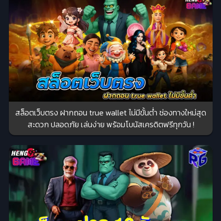
สล็อตเว็บตรง ฝากถอน true wallet ไม่มีขั้นต่ำ ช่องทางใหม่สุด
สะดวก ปลอดภัย เล่นง่าย พร้อมโบนัสเครดิตฟรีทุกวัน !