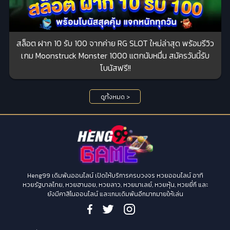
สล็อต ฝาก 10 รับ 100 จากค่าย RG SLOT ใหม่ล่าสุด พร้อมรีวิว
เกม Moonstruck Monster 1000 แตกนับหมื่น สมัครวันนี้รับ
โบนัสฟรี!!
ดูทั้งหมด >
Heng99 เดิมพันออนไลน์ เปิดให้บริการครบวงจร หวยออนไลน์ อาทิ
หวยรัฐบาลไทย, หวยฮานอย, หวยลาว, หวยมาเลย์, หวยหุ้น, หวยยี่กี และ
ยังมีคาสิโนออนไลน์ และเกมเดิมพันอีกมากมายให้เล่น