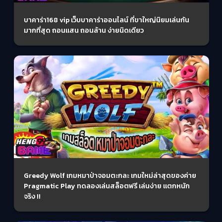
บาคาร่า168 vip เว็บบาคาร่าออนไลน์ ที่ขาใหญ่นิยมเล่นกัน
มากที่สุด ถอนแสน ถอนล้าน ง่ายนิดเดียว
Greedy Wolf เกมหมาป่าจอมตะกละ เกมใหม่ล่าสุดของค่าย
Pragmatic Play ทดลองเล่นสล็อตฟรี เล่นง่าย แตกหนัก
จริง !!