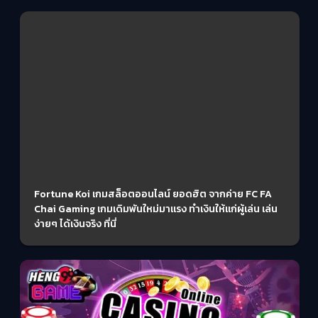
Fortune Koi เกมสล็อตออนไลน์ ยอดฮิต จากค่าย FC FA
Chai Gaming เกมเดิมพันใหม่มาแรง ทำเงินให้แก่ผู้เล่น เล่น
ง่ายๆ ได้เงินจริง ที่นี่