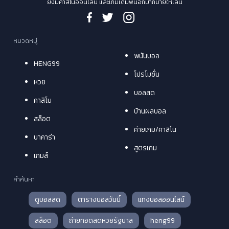
ยังมีคาสิโนออนไลน์ และเกมเดิมพันอีกมากมายให้เล่น
หมวดหมู่
พนันบอล
HENG99
โปรโมชั่น
หวย
บอลสด
คาสิโน
บ้านผลบอล
สล็อต
ค่ายเกม/คาสิโน
บาคาร่า
สูตรเกม
เกมส์
คำค้นหา
ดูบอลสด
ตารางบอลวันนี้
แทงบอลออนไลน์
สล็อต
ถ่ายทอดสดหวยรัฐบาล
heng99