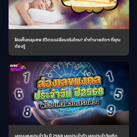
ฝันเห็นหลุมศพ ชีวิตจะเปลี่ยนจริงไหม? คำทำนายชัดๆ ที่คุณ
ต้องรู้
เลขมงคลประจำวัน ปี 2568 เลขประจำตัว เลขประจำวันเกิด