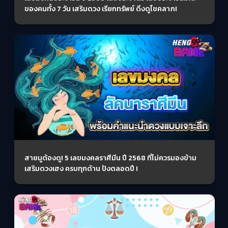
ของคนทั้ง 7 วัน เสริมดวง เรียกทรัพย์ ดึงดูโชคลาภ!
สายมูต้องดู! 5 เลขมงคลราศีมีน ปี 2568 ที่ไม่ควรมองข้าม
เสริมดวงเฮง ครบทุกด้าน ปังตลอดปี !