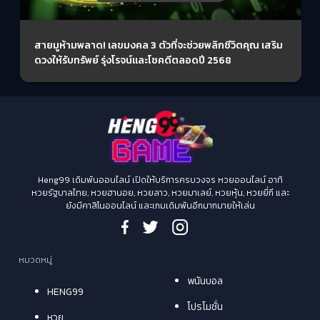
สายมูห้ามพลาด! เลขมงคล 3 ตัวที่จะช่วยพลิกชีวิตคุณ เสริม
ดวงให้รับทรัพย์ รุ่งโรจน์และโชคดีตลอดปี 2568
Heng99 เดิมพันออนไลน์ เปิดให้บริการครบวงจร หวยออนไลน์ อาทิ
หวยรัฐบาลไทย, หวยฮานอย, หวยลาว, หวยมาเลย์, หวยหุ้น, หวยยี่กี และ
ยังมีคาสิโนออนไลน์ และเกมเดิมพันอีกมากมายให้เล่น
หมวดหมู่
พนันบอล
HENG99
โปรโมชั่น
หวย