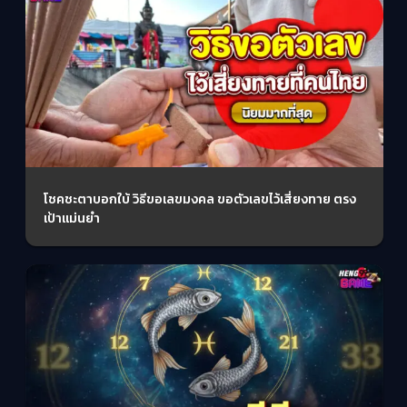
โชคชะตาบอกใบ้ วิธีขอเลขมงคล ขอตัวเลขไว้เสี่ยงทาย ตรง
เป้าแม่นยำ