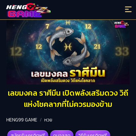
เลขมงคล ราศีมีน เปิดพลังเสริมดวง วิถี
แห่งโชคลาภที่ไม่ควรมองข้าม
HENG99 GAME
หวย
สมัครรับเครดิตฟรี
ดูบอลสด
วิธีรับเครดิตฟรี