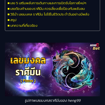
เลข 5 เสริมพลังการเดินทางและการเปิดรับโอกาสใหม่ๆ
เลขต้องห้ามของราศีมีน ควรเลี่ยงเพื่อป้องกันพลังลบ
วิธีนำ เลขมงคล ราศีมีน ไปใช้ในชีวิตประจำวันอย่างมีพลัง
สรุป
บทความที่เกี่ยวข้อง
รูปภาพเลขมงคลราศีมีนของ heng99