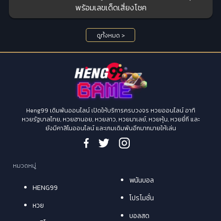
พร้อมเลขเด็ดเสี่ยงโชค
ดูทั้งหมด >
Heng99 เดิมพันออนไลน์ เปิดให้บริการครบวงจร หวยออนไลน์ อาทิ
หวยรัฐบาลไทย, หวยฮานอย, หวยลาว, หวยมาเลย์, หวยหุ้น, หวยยี่กี และ
ยังมีคาสิโนออนไลน์ และเกมเดิมพันอีกมากมายให้เล่น
หมวดหมู่
พนันบอล
HENG99
โปรโมชั่น
หวย
บอลสด