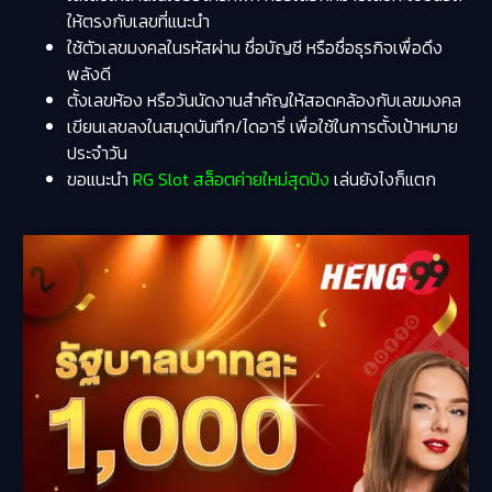
ให้ตรงกับเลขที่แนะนำ
ใช้ตัวเลขมงคลในรหัสผ่าน ชื่อบัญชี หรือชื่อธุรกิจเพื่อดึง
พลังดี
ตั้งเลขห้อง หรือวันนัดงานสำคัญให้สอดคล้องกับเลขมงคล
เขียนเลขลงในสมุดบันทึก/ไดอารี่ เพื่อใช้ในการตั้งเป้าหมาย
ประจำวัน
ขอแนะนำ
RG Slot สล็อตค่ายใหม่สุดปัง
เล่นยังไงก็แตก