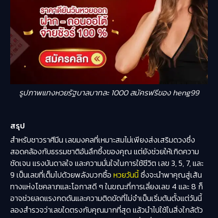
รูปภาพแทงหวยรัฐบาลบาทละ 1000 สมัครฟรีของ heng99
สรุป
สำหรับชาวราศีมีน เลขมงคลที่เหมาะสมไม่เพียงส่งเสริมดวงซึ่ง
สอดคล้องกับธรรมชาติอันลึกซึ้งของคุณ แต่ยังช่วยให้เกิดความ
ชัดเจน แรงบันดาลใจ และความมั่นใจในการใช้ชีวิต เลข 3, 5, 7, และ
9 เป็นเลขที่เต็มไปด้วยพลังบวกซื้อ
หวยวันนี้
ซึ่งจะนำพาคุณสู่เส้น
ทางแห่งโชคลาภและโอกาสดี ๆ ในขณะที่การเลี่ยงเลข 4 และ 8 ก็
อาจช่วยลดแรงกดดันและความติดขัดที่ไม่จำเป็นเริ่มต้นตั้งแต่วันนี้
ลองสำรวจว่าเลขใดตรงกับคุณมากที่สุด แล้วนำไปใช้ในสิ่งใกล้ตัว