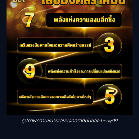
รูปภาพความหมายเลขมงคลราศีมีนของ heng99