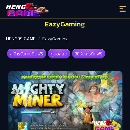
EazyGaming
HENG99 GAME
EazyGaming
สมัครรับเครดิตฟรี
ดูบอลสด
วิธีรับเครดิตฟรี