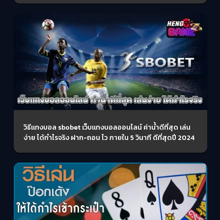
วิธีแทงบอล sbobet เว็บเเทงบอลออนไลน์ ค่าน้ำดีที่สุด เล่น
ง่าย ได้กำไรจริง ฝาก-ถอน ไว ภายใน 5 วินาที ดีที่สุดปี 2024