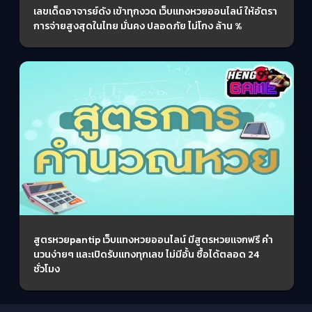
เลขเด็ดอาจารย์ดัง เข้าทุกงวด เว็บแทงหวยออนไลน์ ให้อัตรา
การจ่ายสูงสุดในไทย มั่นคง ปลอดภัย ไม่โกง ล้าน %
สูตรหวยpantip เว็บแทงหวยออนไลน์ มีสูตรหวยแจกฟรี คำ
นวนง่ายๆ และเปิดรับแทงทุกเลข ไม่มีอั้น ซื้อได้ตลอด 24
ชั่วโมง