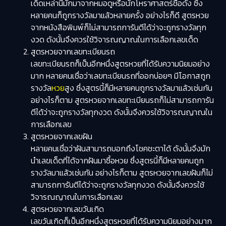
เด็ดเหล่านี้มักมาจากหมอดูหรือนักโหราศาสตร์ชื่อดัง ซึ่ง
หลายคนก็ถูกรางวัลมาแล้วหลายครั้ง อย่างไรก็ดี สูตรหวย
จากหนังสือพิมพ์ก็ไม่สามารถการันตีได้ว่าจะถูกรางวัลทุก
งวด ดังนั้นจึงควรใช้วิจารณญาณในการเลือกเลขเด็ด
สูตรหวยจากเลขทะเบียนรถ
เลขทะเบียนรถก็เป็นอีกหนึ่งสูตรหวยที่ได้รับความนิยมอย่าง
มาก หลายคนเชื่อว่าเลขทะเบียนรถที่ออกบ่อยๆ มีโอกาสถูก
รางวัล
หวย
สูง ซึ่งสูตรนี้ก็มีหลายคนถูกรางวัลมาแล้วเช่นกัน
อย่างไรก็ตาม สูตรหวยจากเลขทะเบียนรถก็ไม่สามารถการัน
ตีได้ว่าจะถูกรางวัลทุกงวด ดังนั้นจึงควรใช้วิจารณญาณใน
การเลือกเลข
สูตรหวยจากเลขฝัน
หลายคนเชื่อว่าฝันสามารถบอกถึงโชคชะตาได้ ดังนั้นจึงมัก
นำเลขเด็ดที่ได้จากฝันมาซื้อหวย ซึ่งสูตรนี้ก็มีหลายคนถูก
รางวัลมาแล้วเช่นกัน อย่างไรก็ตาม สูตรหวยจากเลขฝันก็ไม่
สามารถการันตีได้ว่าจะถูกรางวัลทุกงวด ดังนั้นจึงควรใช้
วิจารณญาณในการเลือกเลข
สูตรหวยจากเลขวันเกิด
เลขวันเกิดก็เป็นอีกหนึ่งสูตรหวยที่ได้รับความนิยมอย่างมาก