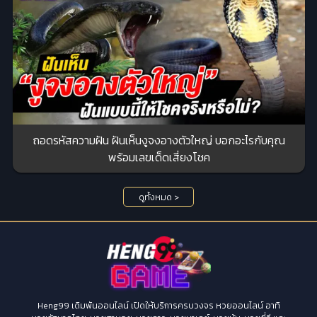
ถอดรหัสความฝัน ฝันเห็นงูจงอางตัวใหญ่ บอกอะไรกับคุณ
พร้อมเลขเด็ดเสี่ยงโชค
ดูทั้งหมด >
Heng99 เดิมพันออนไลน์ เปิดให้บริการครบวงจร หวยออนไลน์ อาทิ