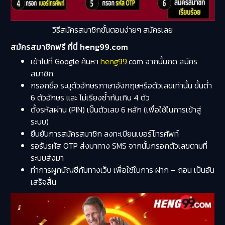
วิธีสมัครสมาชิกขั้นตอนง่ายๆ สมัครเลย
สมัครสมาชิกฟรี ที่นี่ heng99.com
เข้าไปที่ Google ค้นหา
heng99
.com จากนั้นกด สมัคร
สมาชิก
กรอกชื่อ ระบุตัวอักษรภาษาอังกฤษหรือตัวเลขเท่านั้น ขั้นต่ำ
6 ตัวอักษร และ ไม่เรียงซ้ำกันเกิน 4 ตัว
ตั้งรหัสผ่าน (PIN) เป็นตัวเลข 6 หลัก (เพื่อใช้ในการเข้าสู่
ระบบ)
ยืนยันการสมัครสมาชิก ลงทะเบียนเบอร์โทรศัพท์
รอรับรหัส OTP ส่งมาทาง SMS จากนั้นกรอกตัวเลขตามที่
ระบบส่งมา
ทำการผูกบัญชีกับทางเว็บ เพื่อใช้ในการ ฝาก – ถอน เป็นอัน
เสร็จสิ้น