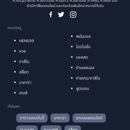
หวยรัฐบาลไทย, หวยฮานอย, หวยลาว, หวยมาเลย์, หวยหุ้น, หวยยี่กี และ
ยังมีคาสิโนออนไลน์ และเกมเดิมพันอีกมากมายให้เล่น
หมวดหมู่
พนันบอล
HENG99
โปรโมชั่น
หวย
บอลสด
คาสิโน
บ้านผลบอล
สล็อต
ค่ายเกม/คาสิโน
บาคาร่า
สูตรเกม
เกมส์
คำค้นหา
ตารางบอลวันนี้
บาคาร่า
แทงบอลออนไลน์
ดูบอลสด
heng99
สล็อต