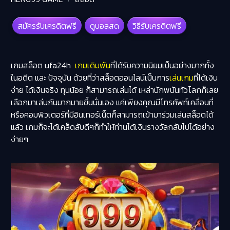
สมัครรับเครดิตฟรี
ดูบอลสด
วิธีรับเครดิตฟรี
เกมสล็อต ufa24h
เกมเดิมพัน
ที่ได้รับความนิยมเป็นอย่างมากทั้ง
ในอดีต และ ปัจจุบัน ด้วยที่ว่าสล็อตออนไลน์เป็นการ
เล่นเกม
ที่ได้เงิน
ง่าย ได้เงินจริง ทุนน้อย ก็สามารถเล่นได้ เหล่านักพนันทัวโลกก็เลย
เลือกมาเล่นกันมากมายขึ้นนั่นเอง แค่เพียงคุณมีโทรศัพท์เคลื่อนที่
หรือคอมพิวเตอร์ที่มีอินเทอร์เน็ตก็สามารถเข้ามาร่วมเล่นสล็อตได้
แล้ว เกมก็จะได้เคล็ดลับดีๆก็ทำให้ท่านได้เงินรางวัลกลับไปได้อย่าง
ง่ายๆ