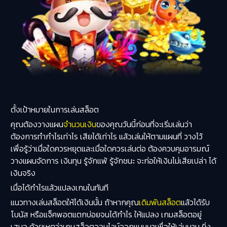
ตั้งเป้าหมายในการเล่นสล็อต
คุณต้องวางแผน
จำนวนเงิน
ของคุณวันนี้ก่อนที่จะเริ่มเล่นว่า
ต้องการทำกำไรเท่าไร เสียได้เท่าไร แล้วเล่นให้ตามแผนที่ วางไว้
เพื่อรู้ว่าเมื่อใดควรหยุดและเมื่อใดควรเล่นต่อ ต้องควบคุมอารมณ์
วางแผนจัดการ เงินทุน รู้จักแพ้ รู้จักชนะ จะก่อให้เงินไม่เสียเปล่า ได้
เงินจริง
เมื่อได้กำไรแล้วแปลงเกมในทันที
แนวทางเล่นสล็อตให้ได้เงินนั้น ถ้าหากคุณ
เดิมพันสล็อต
แล้วได้รับ
โบนัส หรือแจ็คพอตแตกบ่อยจนได้กำไร ให้แปลง เกมสล็อตอยู่
เสมอ ด้วยเหตุว่าเกมสล็อตออนไลน์ออกแบบมาเพื่อให้เล่นนาน ยิ่ง