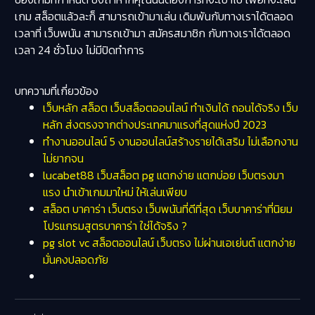
เกม สล็อตแล้วละก็ สามารถเข้ามาเล่น เดิมพันกับทางเราได้ตลอด
เวลาที่ เว็บพนัน สามารถเข้ามา สมัครสมาชิก กับทางเราได้ตลอด
เวลา 24 ชั่วโมง ไม่มีปิดทำการ
บทความที่เกี่ยวข้อง
เว็บหลัก สล็อต เว็บสล็อตออนไลน์ ทำเงินได้ ถอนได้จริง เว็บ
หลัก ส่งตรงจากต่างประเทศมาแรงที่สุดแห่งปี 2023
ทำงานออนไลน์ 5 งานออนไลน์สร้างรายได้เสริม ไม่เลือกงาน
ไม่ยากจน
lucabet88 เว็บสล็อต pg แตกง่าย แตกบ่อย เว็บตรงมา
แรง นำเข้าเกมมาใหม่ ให้เล่นเพียบ
สล็อต บาคาร่า เว็บตรง เว็บพนันที่ดีที่สุด เว็บบาคาร่าที่นิยม
โปรแกรมสูตรบาคาร่า ใช่ได้จริง ?
pg slot vc สล็อตออนไลน์ เว็บตรง ไม่ผ่านเอเย่นต์ แตกง่าย
มั่นคงปลอดภัย