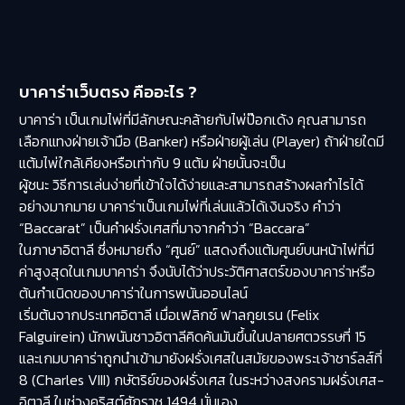
บาคาร่าเว็บตรง คืออะไร ?
บาคาร่า
เป็นเกมไพ่ที่มีลักษณะคล้ายกับไพ่ป๊อกเด้ง คุณสามารถ
เลือกแทงฝ่ายเจ้ามือ (Banker) หรือฝ่ายผู้เล่น (Player) ถ้าฝ่ายใดมี
แต้มไพ่ใกล้เคียงหรือเท่ากับ 9 แต้ม ฝ่ายนั้นจะเป็น
ผู้ชนะ วิธีการเล่นง่ายที่เข้าใจได้ง่ายและสามารถสร้างผลกำไรได้
อย่างมากมาย บาคาร่าเป็นเกมไพ่ที่เล่นแล้วได้เงินจริง คำว่า
“Baccarat” เป็นคำฝรั่งเศสที่มาจากคำว่า “Baccara”
ในภาษาอิตาลี ซึ่งหมายถึง “ศูนย์” แสดงถึงแต้มศูนย์บนหน้าไพ่ที่มี
ค่าสูงสุดในเกมบาคาร่า จึงนับได้ว่าประวัติศาสตร์ของบาคาร่าหรือ
ต้นกำเนิดของบาคาร่าในการพนันออนไลน์
เริ่มต้นจากประเทศอิตาลี เมื่อเฟลิกซ์ ฟาลกูยเรน (Felix
Falguirein) นักพนันชาวอิตาลีคิดค้นมันขึ้นในปลายศตวรรษที่ 15
และเกมบาคาร่าถูกนำเข้ามายังฝรั่งเศสในสมัยของพระเจ้าชาร์ลส์ที่
8 (Charles VIII) กษัตริย์ของฝรั่งเศส ในระหว่างสงครามฝรั่งเศส-
อิตาลี ในช่วงคริสต์ศักราช 1494 นั่นเอง