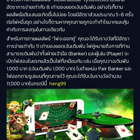
อัตราการจ่ายเท่ากับ 8 เท่าของยอดเงินเดิมพัน อย่างไรก็ตาม
ผลลัพธ์แต้มเสมอเกิดขึ้นไม่บ่อย โดยมีอัตราส่วนประมาณ 5-8 ครั้ง
ต่อไพ่หนึ่งชุด อย่างไรก็ตามหากคุณทายถูกจะทำกำไรมากและคุ้ม
ค่ากับการลงทุนในทางเดียวกัน
สำหรับการทายผลลัพธ์ “ไพ่จะออกคู่” คุณจะได้รับรางวัลที่มีอัตรา
การจ่ายเท่ากับ 11 เท่าของยอดเงินเดิมพัน ไพ่คู่หมายถึงการที่ท่าน
สามารถเดิมพันว่าทั้งฝ่ายเจ้ามือ (Banker) และผู้เล่น (Player) จะ
เปิดไพ่สองใบแรกแล้วเป็นไพ่ที่เหมือนกัน เช่น เมื่อคุณวางเดิมพัน
1,000 บาท (เงินเดิมพัน 1,000 บาท) ในตำแหน่ง Pair Banker และ
ไพ่ออกตามรูปแบบที่คุณทายไว้ คุณจะได้รับเงินรางวัลจำนวน
11,000 บาทในกรณีนี้
heng99