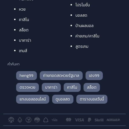
โปรโมชั่น
หวย
บอลสด
คาสิโน
บ้านผลบอล
สล็อต
ค่ายเกม/คาสิโน
บาคาร่า
สูตรเกม
เกมส์
คำค้นหา
heng99
ถ่ายทอดสดหวยรัฐบาล
เฮง99
ตรวจหวย
บาคาร่า
คาสิโน
สล็อต
แทงบอลออนไลน์
ดูบอลสด
ตารางบอลวันนี้