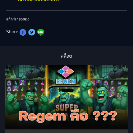
แท็กที่เกี่ยวข้อง
Share
สล็อต