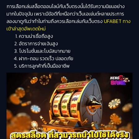
การเลือกเล่นสล็อตออนไลน์กับเว็บตรงนั้นได้รับความนิยมอย่าง
มากในปัจจุบัน เพราะมีข้อดีที่เหนือกว่าเว็บเอเย่นต์หลายประการ
ลองมาดูกันว่าทำไมท่านถึงควรเลือกเล่นกับเว็บตรง
UFABET ทาง
เข้าล่าสุดอัพเดตใหม่
ความน่าเชื่อถือสูง
อัตราการจ่ายเงินสูง
โปรโมชั่นและโบนัสมากมาย
ฝาก-ถอน รวดเร็ว ปลอดภัย
บริการลูกค้าที่เป็นมืออาชีพ