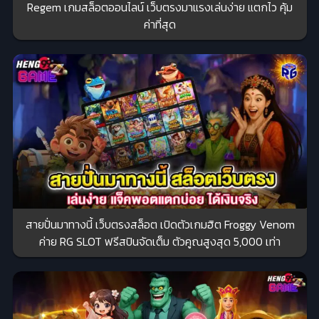
Regem เกมสล็อตออนไลน์ เว็บตรงมาแรงเล่นง่าย แตกไว คุ้ม
ค่าที่สุด
สายปั่นมาทางนี้ เว็บตรงสล็อต เปิดตัวเกมฮิต Froggy Venom
ค่าย RG SLOT ฟรีสปินจัดเต็ม ตัวคูณสูงสุด 5,000 เท่า