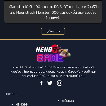
สล็อต ฝาก 10 รับ 100 จากค่าย RG SLOT ใหม่ล่าสุด พร้อมรีวิว
เกม Moonstruck Monster 1000 แตกนับหมื่น สมัครวันนี้รับ
โบนัสฟรี!!
ดูทั้งหมด >
Heng99 เดิมพันออนไลน์ เปิดให้บริการครบวงจร หวยออนไลน์ อาทิ
หวยรัฐบาลไทย, หวยฮานอย, หวยลาว, หวยมาเลย์, หวยหุ้น, หวยยี่กี และ
ยังมีคาสิโนออนไลน์ และเกมเดิมพันอีกมากมายให้เล่น
หมวดหมู่
พนันบอล
HENG99