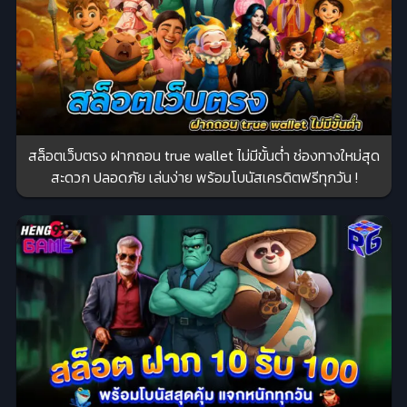
สล็อตเว็บตรง ฝากถอน true wallet ไม่มีขั้นต่ำ ช่องทางใหม่สุด
สะดวก ปลอดภัย เล่นง่าย พร้อมโบนัสเครดิตฟรีทุกวัน !