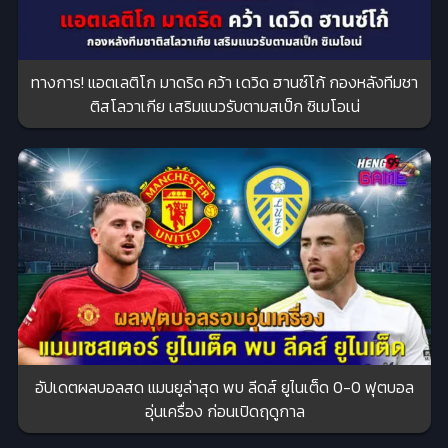
ทางการ! แอตเลติโก มาดริด คว้า เดวิด ฮานซ์โก้ กองหลังทีมชา
ติสโลวาเกีย เสริมแนวรับตามสเป็ก ซิเมโอเน่
อัปเดตผลบอลสด แมนยูล่าสุด พบ ลีดส์ ยูไนเต็ด 0-0 ฟุตบอล
อุ่นเครื่อง ก่อนเปิดฤดูกาล