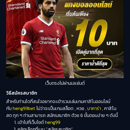
เว็บตรงไม่ผ่านเอเย่นต์
วิธีสมัครสมาชิก
สำหรับท่านใดที่สนใจอยากจะเข้ารวมเล่นเกมคาสิโนออนไลน์
กับ
heng99bet
ไม่ว่าจะเป็นเกมสล็อต , หวย ,
บาคาร่า
, คาสิโน
สด ทุก ๆ ท่านสามารถ สมัครสมาชิก ด้วย 6 ขั้นตอนง่าย ๆ ดังนี้
เข้าไปที่เว็บไซต์
heng99
คลิกเลือกที่เมนู “สมัครสมาชิก”