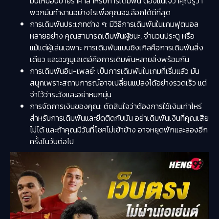
มันเหมือนป้ายราคาสําหรับการเดิมพัน ต้องแน่ใจว่าคุณรู้ว่า
พวกมันทํางานอย่างไรเพื่อคุณจะเลือกได้ดีที่สุด
การเดิมพันประเภทต่าง ๆ
: มีวิธีการเดิมพันในเกมฟุตบอล
หลายอย่าง คุณสามารถเดิมพันผู้ชนะ, จํานวนประตู หรือ
แม้แต่ผู้เล่นเฉพาะ การเดิมพันแบบซิงเกิลคือการเดิมพันสิ่ง
เดียว และอะคูมูเลเตอ์คือการเดิมพันหลายสิ่งพร้อมกัน
การเดิมพันอิน-เพลย์
: เป็นการเดิมพันในเกมที่เริ่มแล้ว มัน
สนุกเพราะสถานการณ์อาจเปลี่ยนแปลงได้อย่างรวดเร็ว แต่
จําไว้ว่าระวังและอย่าหมกมุ่น
การจัดการเงินของคุณ
: ตัดสินใจว่าต้องการใช้เงินเท่าไหร่
สําหรับการเดิมพันและยึดติดกับมัน อย่าเดิมพันเงินที่คุณเสีย
ไม่ได้ และถ้าคุณมีวันที่โชคไม่เข้าข้าง อาจหยุดพักและลองอีก
ครั้งในวันต่อไป