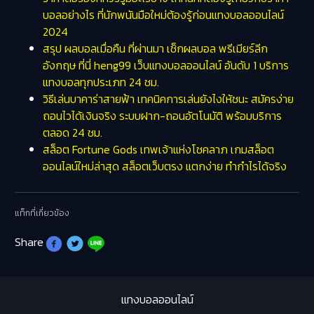
บอลอย่างไร ที่นักพนันมือใหม่ต้องรู้ก่อนแทงบอลออนไลน์
2024
สรุป ผลบอลเมื่อคืน ที่ผ่านมา เช็กผลบอล พรีเมียร์ลีก
อังกฤษ ที่นี่ heng99 เว็บแทงบอลออนไลน์ อันดับ 1 บริการ
แทงบอลทุกประเภท 24 ชม.
วิธีเล่นบาคาร่าสายฟ้า เทคนิคการเล่นยังไงให้ชนะ สมัครง่าย
ถอนไวได้เงินจริง ระบบฝาก-ถอนอัตโนมัติ พร้อมบริการ
ตลอด 24 ชม.
สล็อต Fortune Gods เทพเจ้าแห่งโชคลาภ เกมสล็อต
ออนไลน์ใหม่ล่าสุด สล็อตเว็บตรง แตกง่าย ทำกำไรได้จริง
แท็กที่เกี่ยวข้อง
Share
แทงบอลออนไลน์