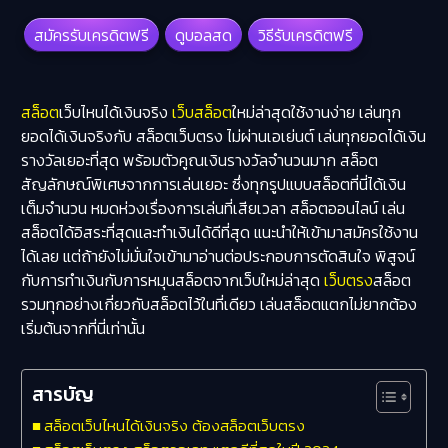
สมัครรับเครดิตฟรี
ดูบอลสด
วิธีรับเครดิตฟรี
สล็อต
เว็บไหนได้เงินจริง
เว็บสล็อต
ใหม่ล่าสุดใช้งานง่าย เล่นทุก
ยอดได้เงินจริงกับ สล็อตเว็บตรง ไม่ผ่านเอเย่นต์ เล่นทุกยอดได้เงิน
รางวัลเยอะที่สุด พร้อมตัวคูณเงินรางวัลจำนวนมาก สล็อต
สัญลักษณ์พิเศษจากการเล่นเยอะ ซึ่งทุกรูปแบบสล็อตที่นี่ได้เงิน
เต็มจำนวน หมดห่วงเรื่องการเล่นที่เสียเวลา สล็อตออนไลน์ เล่น
สล็อตได้อิสระที่สุดและทำเงินได้ดีที่สุด แนะนำให้เข้ามาสมัครใช้งาน
ได้เลย แต่ถ้ายังไม่มั่นใจเข้ามาอ่านต่อประกอบการตัดสินใจ พิสูจน์
กับการทำเงินกับการหมุนสล็อตจากเว็บใหม่ล่าสุด
เว็บตรง
สล็อต
รวมทุกอย่างเกี่ยวกับสล็อตไว้ในที่เดียว เล่นสล็อตแตกไม่ยากต้อง
เริ่มต้นจากที่นี่เท่านั้น
สารบัญ
สล็อตเว็บไหนได้เงินจริง ต้องสล็อตเว็บตรง