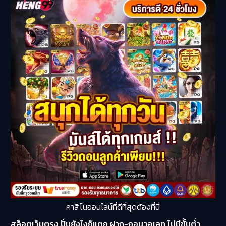
คาสิโนออนไลน์ที่ดีที่สุดต้องที่นี่
สล็อตเว็บตรง ปั่นยังไงก็แตก ฝาก-ถอนวอเลท ไม่มีขั้นต่ำ