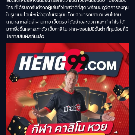
ไทย ที่ได้รับการันตีจากผู้เล่นทั่วไทยว่าดีที่สุด พร้อมปฏิวัติการลงทุน
ในรูปแบบโฉมใหม่ล่าสุดในปัจจุบัน โดยสามารถเข้าเดิมพันไปกับ
เกมหลากสไตล์ ผ่านทาง เว็บตรง ได้อย่างสะดวก และ ทำกำไร ได้
มากยิ่งขึ้นหลายเท่าตัว เว็บคาสิโน ฝาก-ถอนไม่มีขั้นต่ำ ที่ทุนน้อยก็มี
โอกาสสัมผัสกันแล้ว