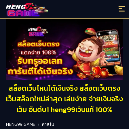
สล็อตเว็บไหนได้เงินจริง สล็อตเว็บตรง
เว็บสล็อตใหม่ล่าสุด เล่นง่าย จ่ายเงินจริง
เว็บ อันดับ1 heng99เว็บแท้ 100%
HENG99 GAME
คาสิโน