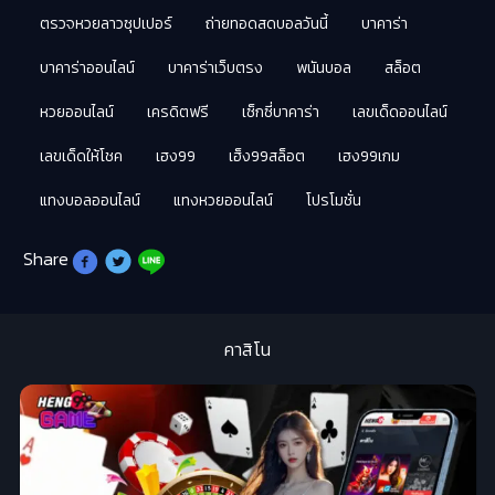
ตรวจหวยลาวซุปเปอร์
ถ่ายทอดสดบอลวันนี้
บาคาร่า
บาคาร่าออนไลน์
บาคาร่าเว็บตรง
พนันบอล
สล็อต
หวยออนไลน์
เครดิตฟรี
เซ็กซี่บาคาร่า
เลขเด็ดออนไลน์
เลขเด็ดให้โชค
เฮง99
เฮ็ง99สล็อต
เฮง99เกม
แทงบอลออนไลน์
แทงหวยออนไลน์
โปรโมชั่น
Share
คาสิโน