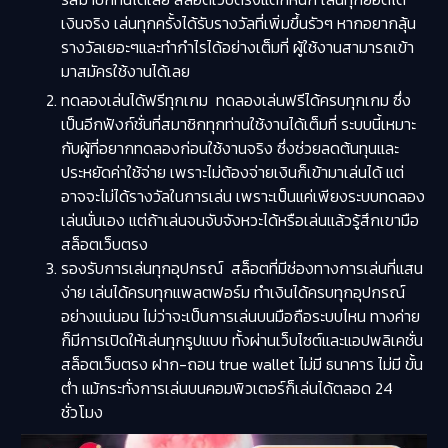
เงินจริง เล่นทุกครั้งได้รับรางวัลที่เพิ่มขึ้นรัวๆ หากอยากลุ้น
รางวัลเยอะๆและทำกำไรได้อย่างเต็มที่ ผู้ใช้งานสามารถเข้า
มาสมัครใช้งานได้เลย
ทดลองเล่นได้ฟรีทุกเกม
ทดลองเล่นฟรีได้ครบทุกเกม ซึ่ง
เป็นอีกฟังก์ชั่นที่สมาชิกทุกท่านใช้งานได้เต็มที่ ระบบนี้เหมาะ
กับผู้ที่อยากทดลองก่อนใช้งานจริง ซึ่งช่วยลดต้นทุนและ
ประหยัดค่าใช้จ่าย เพราะไม่ต้องจ่ายเงินก็เข้ามาเล่นได้ แต่
อาจจะไม่ได้รางวัลในการเล่น เพราะเป็นแค่เพียงระบบทดลอง
เล่นนั่นเอง แต่ถ้าเล่นจนจับจังหวะได้หรือเล่นแล้วรู้สึกเขามือ
สล็อตเว็บตรง
รองรับการเล่นทุกอุปกรณ์
สล็อตที่มีช่องทางการเล่นที่แสน
ง่าย เล่นได้ครบทุกแพลตฟอร์ม ทำเงินได้ครบทุกอุปกรณ์
อย่างแน่นอน ไม่ว่าจะเป็นการเล่นบนมือถือระบบไหน ทางค่าย
ก็มีการเปิดให้เล่นทุกรูปแบบ ทั้งผ่านเว็บไซต์และแอปพลิเคชั่น
สล็อตเว็บตรง ฝาก-ถอน true wallet ไม่มี ธนาคาร ไม่มี ขั้น
ต่ํา แม้กระทั่งการเล่นบนคอมพิวเตอร์ก็เล่นได้ตลอด 24
ชั่วโมง