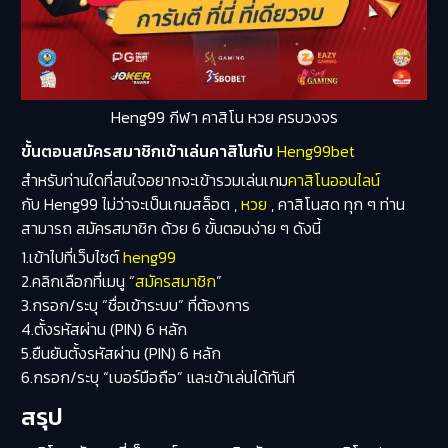
Heng99 กีฬา คาสิโน หวย ครบวงจร
ขั้นตอนสมัครสมาชิกเข้าเล่นคาสิโนกับ
Heng99bet
สำหรับท่านใดที่สนใจอยากจะเข้ารวมเล่นเกม
คาสิโนออนไลน์
กับ Heng99 ไม่ว่าจะเป็นเกมสล็อต ,
หวย
, คาสิโนสด ทุก ๆ ท่าน
สามารถ สมัครสมาชิก ด้วย 6 ขั้นตอนง่าย ๆ ดังนี้
1.เข้าไปที่เว็บไซต์
heng99
2.คลิกเลือกที่เมนู “
สมัครสมาชิก
”
3.กรอก/ระบุ “ชื่อเข้าระบบ” ที่ต้องการ
4.ตั้งรหัสผ่าน (PIN) 6 หลัก
5.ยืนยันตั้งรหัสผ่าน (PIN) 6 หลัก
6.กรอก/ระบุ “เบอร์มือถือ” และเข้าเล่นได้ทันที
สรุป