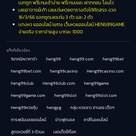
เบทถูก ฟรีเกมเข้าง่าย ฟรีเกมเยอะ ฝากถอน โอนไว
เลขอาจารย์เก้า เลขเด่นหวยตารางดังได้คัดสรร งวด
16/3/66 แจกชุดเลขเด่น 3 ตัว และ 2 ตัว
เเทงหว ยออนไลน์ lotto เว็บหวยออนไลน์ HENG99GAME
จ่ายจริง ราคาจ่ายสูง บาทละ 1000
แท็กที่เกี่ยวข้อง
9เทคนิคบาคาร่า
heng99
heng99.com
heng99bet
heng99bet.com
heng99casino
Heng99casino.com
heng99club
Heng99club.com
heng99game
Heng99game.com
heng99slot
heng99slot.com
Heng99หวยหุ้น
hengpg
กลุ่ม หวยลาว ฮานอย เด็ดๆ
การพนันบอลออนไลน์
ข่าวฟุตบอล
คาสิโนออนไลน์
สูตรหวยยี่กี 3 ตัวบน
เลขเด็ดให้โชค