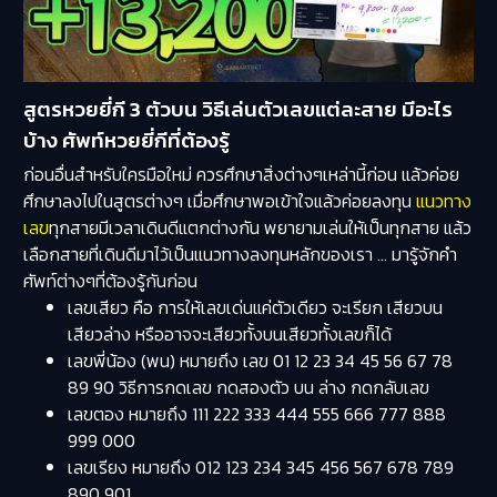
สูตรหวยยี่กี 3 ตัวบน วิธีเล่นตัวเลขแต่ละสาย มีอะไร
บ้าง ศัพท์หวยยี่กีที่ต้องรู้
ก่อนอื่นสำหรับใครมือใหม่ ควรศึกษาสิ่งต่างๆเหล่านี้ก่อน แล้วค่อย
ศึกษาลงไปในสูตรต่างๆ เมื่อศึกษาพอเข้าใจแล้วค่อยลงทุน
แนวทาง
เลข
ทุกสายมีเวลาเดินดีแตกต่างกัน พยายามเล่นให้เป็นทุกสาย แล้ว
เลือกสายที่เดินดีมาไว้เป็นแนวทางลงทุนหลักของเรา … มารู้จักคำ
ศัพท์ต่างๆที่ต้องรู้กันก่อน
เลขเสียว
คือ การให้เลขเด่นแค่ตัวเดียว จะเรียก เสียวบน
เสียวล่าง หรืออาจจะเสียวทั้งบนเสียวทั้งเลขก็ได้
เลขพี่น้อง
(พน) หมายถึง เลข 01 12 23 34 45 56 67 78
89 90 วิธีการกดเลข กดสองตัว บน ล่าง กดกลับเลข
เลขตอง
หมายถึง 111 222 333 444 555 666 777 888
999 000
เลขเรียง
หมายถึง 012 123 234 345 456 567 678 789
890 901