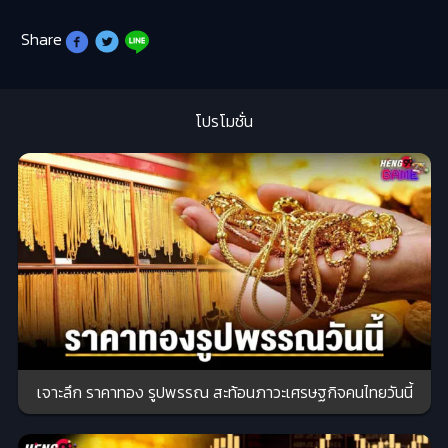
Share
โปรโมชั่น
เจาะลึก ราคาทอง รูปพรรณ สะท้อนภาวะเศรษฐกิจคนไทยวันนี้