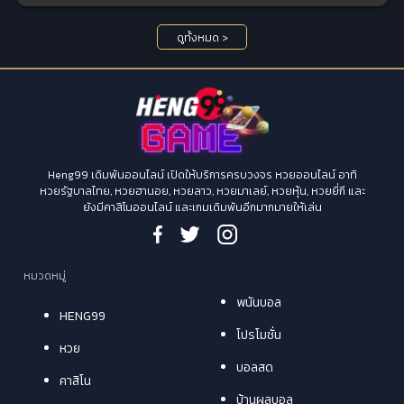
ดูทั้งหมด >
Heng99 เดิมพันออนไลน์ เปิดให้บริการครบวงจร หวยออนไลน์ อาทิ
หวยรัฐบาลไทย, หวยฮานอย, หวยลาว, หวยมาเลย์, หวยหุ้น, หวยยี่กี และ
ยังมีคาสิโนออนไลน์ และเกมเดิมพันอีกมากมายให้เล่น
หมวดหมู่
พนันบอล
HENG99
โปรโมชั่น
หวย
บอลสด
คาสิโน
บ้านผลบอล