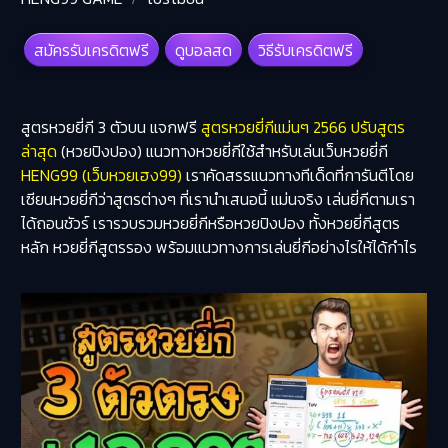
สมัครรับเครดิตฟรี
ดูบอลสด
วิธีรับเครดิตฟรี
สูตรหวยยี่กี 3 ตัวบน แจกฟรี
สูตรหวยยี่กีแม่นๆ 2566 ปรับสูตร
ล่าสุด
(หวยปิงปอง) แนวทางหวยยี่กีใช้สำหรับเล่นเว็บหวยยี่กี
HENG99 (เว็บหวยเฮง99)
เราคัดสรรแนวทางทีเด็ดที่การันตีโดย
เซียนหวยยี่กีว่าสูตรต่างๆ ที่เรานำเสนอนี้ แม่นจริง เล่นยี่กีตามเรา
ได้ถอนชัวร์ เรารวบรวมหวยยี่กีหรือหวยปิงปอง ทั้งหวยยี่กีสูตร
หลัก หวยยี่กีสูตรรอง พร้อมแนวทางการเล่นยี่กีอย่างไรให้ได้กำไร