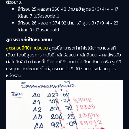
ตัวอย่าง:
ยี่กีรอบ 25 ผลออก 366 48 นำมาเข้าสูตร 3+6+4+4 = 17
ได้เลข 7 ไปวิ่งรอบต่อไป
ยี่กีรอบ 26 ผลออก 374 92 นำมาเข้าสูตร 3+7+9+4 = 23
ได้เลข 3 ไปวิ่งรอบต่อไป
สูตรหวยยี่กีปักหน่วยบน
สูตรหวยยี่กีปักหน่วยบน
สูตรนี้สามารถทำกำไรได้มากมายเลยที
เดียว โดยมีสูตรการหาดังนี้ หลักร้อยบน+หลักสิบบน = ผลลัพธ์นับ
ต่อไปอีกสี่ตัว นำเลขที่ได้ไปแทงยี่กีรอบต่อไป ปักหลักบน หรือ รูด19
ประตูบน ทั้งนี้หวยยี่กีไม่มีสูตรตายตัว 9-10 รอบควรเปลี่ยนสูตร
หนึ่งรอบ