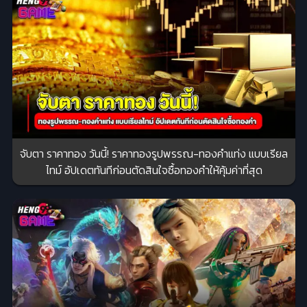
จับตา ราคาทอง วันนี้! ราคาทองรูปพรรณ-ทองคำแท่ง แบบเรียล
ไทม์ อัปเดตทันทีก่อนตัดสินใจซื้อทองคำให้คุ้มค่าที่สุด