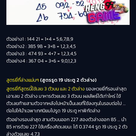
ตัวอย่าง1 : 144 21 = 1+4 = 5,6,7,8,9
ตัวอย่าง2 : 385 98 = 3+8 = 1,2,3,4,5
ตัวอย่าง3 : 474 93 = 4+7 = 1,2,3,4,5
ตัวอย่าง4 : 367 04 = 3+6 = 9,0,1,2,3
สูตรยี่กี่ล่างแม่นๆ
(สูตรรูด 19 ประตู 2 ตัวล่าง)
สูตรยี่กีสูตรนี้ใช้เลข 3 ตัวบน และ 2 ตัวล่าง
ของหวยยี่กีรอบล่าสุด
เอาเลข 2 ตัวล่าง มาหารด้วยเลข 3 ตัวบน ผลลัพธ์ได้เท่าไหร่ ใช้
ตัวเลขท้ายสามตัวจากหลังไปหน้าเป็นเลขที่ใช้ลงทุนในรอบต่อไป …
ต่อไปให้นำเฉพาะทศนิยมไปรูด 19 ประตู หาพิกัดล่าง
ตัวอย่างรอบล่าสุด สามตัวบนออก 227 สองตัวล่างออก 85 … นำ
85 หารด้วย 227 ใช้เครื่องคิดเลขนะ ได้ 0.3744 รูด 19 ประตู 2 ตัว
ล่างด้วยเลข 4,7,3