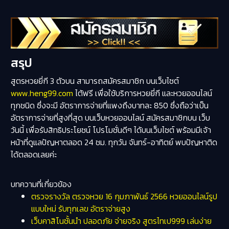
สรุป
สูตรหวยยี่กี 3 ตัวบน สามารถสมัครสมาชิก บนเว็บไซต์
www.heng99.com
ไต้ฟรี เพื่อใช้บริการหวยยี่กี และหวยออนไลน์
ทุกชนิด ซึ่งจะมี อัตราการจ่ายที่แพงถึงบาทละ 850 ซึ่งถือว่าเป็น
อัตราการจ่ายที่สูงที่สุด บนเว็บหวยออนไลน์ สมัครสมาชิกบน เว็บ
วันนี้ เพื่อรับสิทธิประโยชน์ โปรโมชั่นดีๆ ได้บนเว็บไซต์ พร้อมมีเจ้า
หน้าที่ดูแลปัญหาตลอด 24 ชม. ทุกวัน จันทร์-อาทิตย์ พบปัญหาติด
ได้ตลอดเลยค่ะ
บทความที่เกี่ยวข้อง
ตรวจรางวัล ตรวจหวย 16 กุมภาพันธ์ 2566 หวยออนไลน์รูป
แบบใหม่ รับทุกเลข อัตราจ่ายสูง
เว็บคาสิโนชั้นนำ ปลอดภัย จ่ายจริง สูตรไทเป999 เล่นง่าย