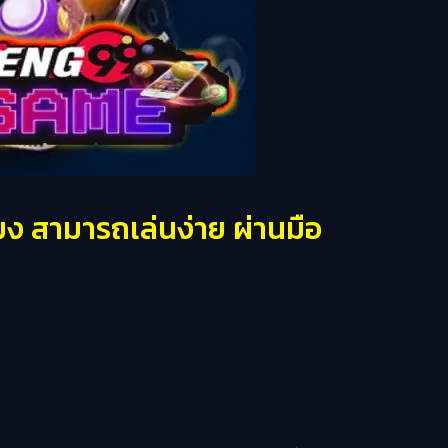
 สามารถเล่นง่าย ผ่านมือ