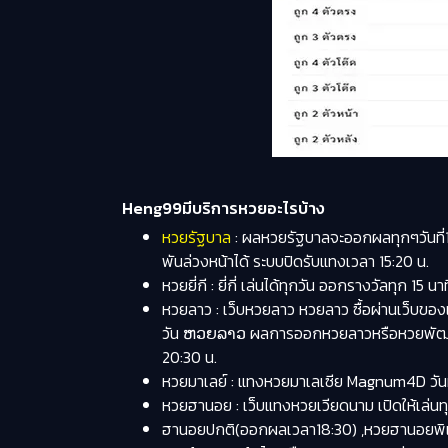
Heng99มีบริการหวยอะไรบ้าง
หวยรัฐบาล
: ผลหวยรัฐบาลจะออกผลทุกๆวันที่1
พันล่วงหน้าได้ ระบบปิดรับแทงเวลา 15:20 น.
หวยยี่กี : ยี่กี่ เล่นได้ทุกวัน ออกรางวัลทุก
หวยลาว : เว็บหวยลาว หวยลาว ซื้อผ่านเว็บของเร
วัน ຫວຍລາວ ผลการออกหวยลาวหรือหวยพัฒนา 
20:30 น.
หวยมาเลย์ : แทงหวยมาเลเซีย Magnum4D วันหว
หวยฮานอย : เว็บแทงหวยเวียดนาม เปิดให้เล่
ฮานอยปกติ(ออกผลเวลา18:30) ,หวยฮานอยพิเ