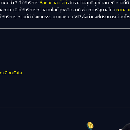
ากกว่า 3 ปี ให้บริการ
ซื้อหวยออนไลน์
อัตราจ่ายสูงที่สุดในขณะนี้ หวยยี่ก
ทงหวย เปิดให้บริการหวยออนไลน์ทุกชนิด อาทิเช่น หวยรัฐบาลไทย
หวยฮา
ดให้บริการ หวยยี่กี ทั้งแบบธรรมดาและแบบ VIP ซึ่งท่านจะได้รับการเสี่ยง
้องเลือกยังไง