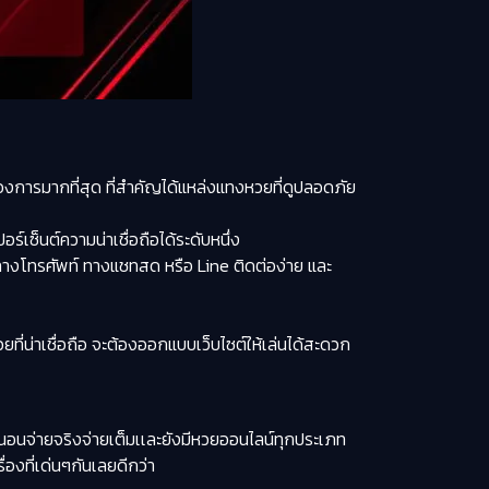
งต้องการมากที่สุด ที่สำคัญได้แหล่งแทงหวยที่ดูปลอดภัย
ปอร์เซ็นต์ความน่าเชื่อถือได้ระดับหนึ่ง
็นทางโทรศัพท์ ทางแชทสด หรือ Line ติดต่อง่าย และ
ี่น่าเชื่อถือ จะต้องออกแบบเว็บไซต์ให้เล่นได้สะดวก
น่นอนจ่ายจริงจ่ายเต็มเเละยังมีหวยออนไลน์ทุกประเภท
องที่เด่นๆกันเลยดีกว่า