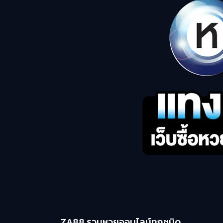
ZA88 รวมหวยออนไลน์ทุกชนิด