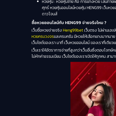
หวยหุ้น : หวยหุ้นไทย คือ การแทงหวย เล่นทายผล
ศุกร์ หวยหุ้นออนไลน์หวยหุ้น HENG99 เว็บหวยอัน
ดาวโจนส์
ซื้อหวยออนไลน์กับ HENG99 จ่ายจริงไหม ?
เว็บซื้อหวยจ่ายจริง
Heng99bet
เว็บตรง ไม่ผ่านเอเย่
หวยครบวงจร
และครบครัน มีหวยให้เลือกแทงมากมาย ไ
เว็บไซต์ของเรา มาที่ เว็บหวยออนไลน์ ของเราที่เดียวแ
เว็บเราให้อัตราการจ่ายที่สูงกว่าเว็บอื่นซึ่งตอบโจท
ไม่หักค่าธรรมเนียม เว็บไซต์ของเราเปิดให้ทุกคน สามา