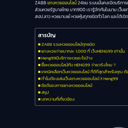
ZA88
แทงหวยออนไลน์
24ชม ระบบมั่นคงเปิดบริการม
ส่วนหวยรัฐบาลไทย บาท900 เรารู้จักกันในนาม เว็บแ
สปป.ลาว หวยมาเลย์ หวยหุ้นทุกชนิดทั่วโลก และได้เปิ
สารบัญ
ZA88 รวมหวยออนไลน์ทุกชนิด
แทงหวยจ่ายบาทละ 1,000 ที่ เว็บHENG99 เท่านั้น
Heng99มีบริการหวยอะไรบ้าง
ซื้อหวยออนไลน์กับ HENG99 จ่ายจริงไหม ?
เทคนิคเลือกเว็บหวยออนไลน์ ที่ดีที่สุดสำหรับคุณ ต
ทำไมต้องเล่นเว็บเเทงหวยออนไลน์ !! Heng99
ข้อดีของการแทงหวยออนไลน์
สรุป
บทความที่เกี่ยวข้อง