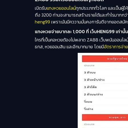
เปิดรับ
แทงหวยออนไลน์
ทุกประเภททั่วโลก และเป็นผู้
ถึง 3200 ท่านจะสามารถสร้างรายได้และกำไรมากกว่า 400
heng99
เพราะมันมีคววามมั่นคงการันตีจากยอดสมัค
แทงหวยจ่ายบาทละ 1,000 ที่ เว็บHENG99 เท่านั้น
ใครที่เป็นคอหวยต้องไม่พลาด ZA88 เว็บพนันออนไลน์ 
ธกส, หวยออมสิน และอีกมากมาย โดยมี
อัตราการจ่าย