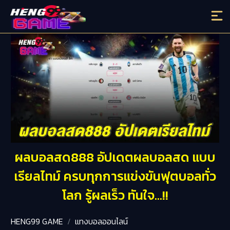
ผลบอลสด888 อัปเดตผลบอลสด แบบ
เรียลไทม์ ครบทุกการแข่งขันฟุตบอลทั่ว
โลก รู้ผลเร็ว ทันใจ…!!
HENG99 GAME
แทงบอลออนไลน์