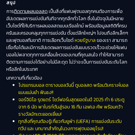
สรุป
การ
ติดตามผลบอลสด
เป็นสิ่งที่แฟนฟุตบอลทุกคนต้องการเพื่อ
อัปเดตผลการแข่งขันทันทีจากทุกลีกทั่วโลก ซึ่งในปัจจุบันมีหลาย
เว็บไซต์ที่ให้บริการผลบอลสดแบบเรียลไทม์ พร้อมข้อมูลสถิติที่ครบ
ครันและครอบคลุมทุกการแข่งขัน ตั้งแต่ลีกใหญ่ๆ ไปจนถึงลีกเล็กๆ
และฟุตบอลทีมชาติ การเลือกเว็บไซต์
หวยรัฐบาล
ของเรา สามารถ
เชื่อถือได้และมีการอัปเดตผลการแข่งขันแบบรวดเร็วจะช่วยให้แฟน
บอลไม่พลาดทุกการเคลื่อนไหวของเกมที่คุณสนใจ ทำให้สามารถ
ติดตามการแข่งได้อย่างไม่มีสะดุด ไม่ว่าจะเป็นการแข่งขันระดับโลก
หรือลีกในประเทศ
บทความที่เกี่ยวข้อง
โปรแกรมบอล ตารางบอลวันนี้ ดูบอลสด พร้อมวิเคราะห์บอล
แบบแม่นยำ ฟันธง!!
จอร์จินิโอ รุตแตร์ โชว์ฟอร์มสุดยอดในปี 2025 ทำ 6 ประตู
จาก 6 นัด พาไบรท์ตันสู่รอบ 16 ทีม เอฟเอ คัพ พร้อมคว้า
รางวัลนักเตะยอดเยี่ยม!
ทุกสิ่งที่คุณต้องรู้เกี่ยวกับยูฟ่า (UEFA) การแข่งขันระดับ
ทวีป และ บทบาทสำคัญในวงการฟุตบอลยุโรป!