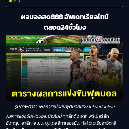
สรุป
ผลบอลสด888 อัพเดทเรียลไทม์
ตลอด24ชั่วโมง
รูปภาพตารางผลการแข่งขันฟุตบอลของ lekdedonline
ผลการแข่งขันฟุตบอลเมื่อคืนนี้
ทุกลีกดัง อาทิ พรีเมียร์ลีก
อังกฤษ, ลาลีกาสเปน, บุนเดสลีกาเยอรมัน, กัลโช่เซเรียอาอิตาลี,