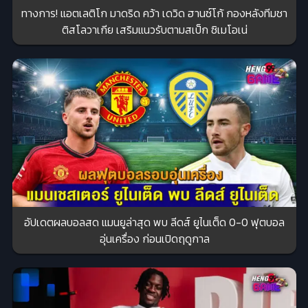
ทางการ! แอตเลติโก มาดริด คว้า เดวิด ฮานซ์โก้ กองหลังทีมชา
ติสโลวาเกีย เสริมแนวรับตามสเป็ก ซิเมโอเน่
อัปเดตผลบอลสด แมนยูล่าสุด พบ ลีดส์ ยูไนเต็ด 0-0 ฟุตบอล
อุ่นเครื่อง ก่อนเปิดฤดูกาล