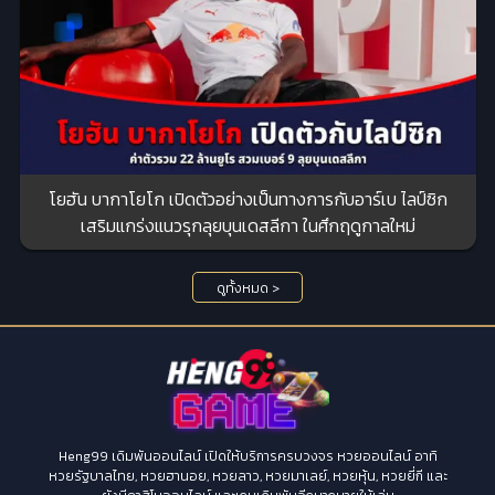
โยฮัน บากาโยโก เปิดตัวอย่างเป็นทางการกับอาร์เบ ไลป์ซิก
เสริมแกร่งแนวรุกลุยบุนเดสลีกา ในศึกฤดูกาลใหม่
ดูทั้งหมด >
Heng99 เดิมพันออนไลน์ เปิดให้บริการครบวงจร หวยออนไลน์ อาทิ
หวยรัฐบาลไทย, หวยฮานอย, หวยลาว, หวยมาเลย์, หวยหุ้น, หวยยี่กี และ