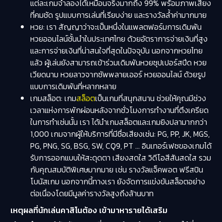
แต่ละเกมจำลองได้เหมือนจริงมากถึง 99% พร้อมภาพเสียง
ที่คมชัด รูปแบบการเล่นที่เรียบง่าย และรางวัลล้ำค่ามากมาย
หวย:
เรา สัญญาว่าจะเป็นหนึ่งในแพลตฟอร์มการเดิมพัน
หวยออนไลน์ชั้นนำในประเทศไทย ด้วยอัตราการจ่ายเงินที่สูง
และการจ่ายเงินที่น่าสนใจที่สุดในปัจจุบัน นอกจากหวยไทย
แล้ว ผู้เล่นยังสามารถเข้าร่วมเดิมพันหวยซุปเปอร์สปีด หวย
เวียดนาม หวยลาวจากซัพพลายเออร์ หวยออนไลน์ ด้วยรูป
แบบการเดิมพันที่หลากหลาย
เกมสล็อต:
เกม
สล็อต
เป็นเกมที่สนุกสนาน ช่วยให้คุณมีช่วง
เวลาแห่งการพักผ่อนหลังจากชั่วโมงการทำงานที่ตึงเครียด
ในการทำเช่นนั้น เรา ได้นำเกมสล็อตและเกมยิงปลามากกว่า
1,000 เกมจากผู้ให้บริการที่มีชื่อเสียงเช่น: PG, PP, JK, MGS,
PG, PNG, SG, BSG, SW, CQ9, PT … อินเทอร์เฟซของเกมได้
รับการออกแบบให้สะดุดตา เสียงสดใส วิดีโอสีสันสดใส รวม
กับคุณสมบัติพิเศษมากมาย เช่น รางวัลแจ็คพอต ฟรีสปิน
โบนัสเกม นอกจากนี้ทางเรา ยังจัดการแข่งขันสล็อตอย่าง
ต่อเนื่องโดยมีมูลค่ารางวัลสูงถึงล้านบาท
เหตุผลที่นักเล่นคาสิโนต้อง เข้ามาหารายได้เสริม