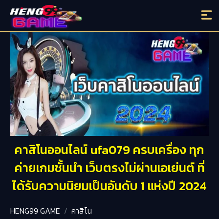
คาสิโนออนไลน์ ufa079 ครบเครื่อง ทุก
ค่ายเกมชั้นนำ เว็บตรงไม่ผ่านเอเย่นต์ ที่
ได้รับความนิยมเป็นอันดับ 1 แห่งปี 2024
HENG99 GAME
คาสิโน