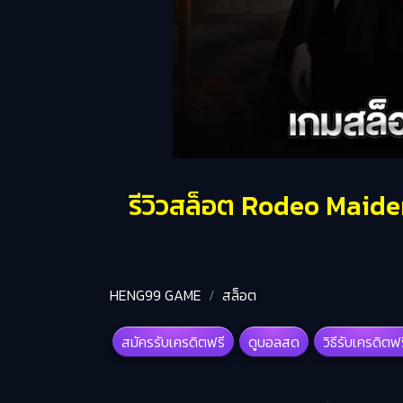
รีวิวสล็อต Rodeo Maid
HENG99 GAME
สล็อต
สมัครรับเครดิตฟรี
ดูบอลสด
วิธีรับเครดิตฟ