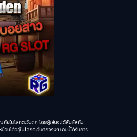
ภัยในโลกตะวันตก โดยผู้เล่นจะได้สัมผัสกับ
มือนได้อยู่ในโลกตะวันตกจริงๆ เกมนี้ได้รับการ