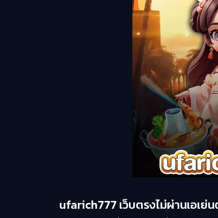
ufarich777 เว็บตรงไม่ผ่านเอเย่นต