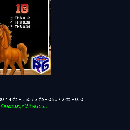
/ 4 ตัว = 2.50 / 3 ตัว = 0.50 / 2 ตัว = 0.10
มผัสความสนุกได้ที่ RG Slot