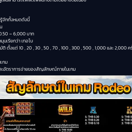
ู้จักทั้งหมดดังนี้
ิน
ก 0.50 – 6,000 บาท
หมุนเรียกว่า เทอโบ
มัติ ตั้งแต่ 10 , 20 , 30 , 50 , 70 , 100 , 300 , 500 , 1,000 และ 2,000 ครั
ในเกม
d) และอัตราการจ่ายของสัญลักษณ์ภายในเกม