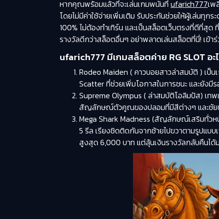
หากคุณพร้อมแล้วที่จะเล่นเกมพนันที่
ufarich777
เพล
โดยไม่มีค่าใช้จ่ายเพิ่มเติม รับประกันช่วยให้ผู้เล่นทุก
100% ไม่ต้องทำเทิร์น และเป็นสล็อตเว็บตรงที่ดีที่สุด
รางวัลดีกว่าสล็อตอื่นๆ อย่าพลาดเล่นสล็อตที่นี่! เข้า
ufarich777 มีเกมสล็อตค่าย RG SLOT อะไร
Rodeo Maiden ( คาวบอยสาวล่าสมบัติ ) เป
Scatter ที่ช่วยเพิ่มโอกาสในการชนะ และยังมีรอ
Supreme Olympus ( ล่าสมบัติโอลิมปัส) เทพเจ
สัญลักษณ์ตัวคูณของปลอมที่มีสีต่างๆ และชัยช
Mega Shark Madness (สัญลักษณ์เสริมทั่วหน้า
5 รีล เรียงชิดติดกันจากซ้ายไปขวาตามรูปแบบเ
สูงสุด 6,000 บาท แต่ลุ้นเงินรางวัลกลับคืนได