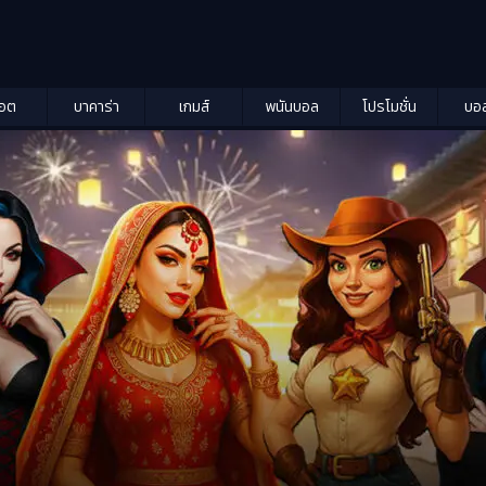
็อต
บาคาร่า
เกมส์
พนันบอล
โปรโมชั่น
บอ