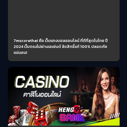
7mscorethai คือ เว็บแทงบอลออนไลน์ ที่ดีที่สุดในไทย ปี
2024 เว็บตรงไม่ผ่านเอเย่นต์ ลิขสิทธิ์แท้ 100% ปลอดภัย
แน่นอน!