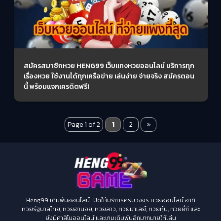
สมัครสมาชิกหวย HENG99 เว็บแทงหวยออนไลน์ บริการทุก
เรื่องหวย ใช้งานได้ทุกเครือข่าย เล่นง่าย จ่ายจริง สมัครตอน
นี้ พร้อมแจกเครดิตฟรี!
Page 1 of 2
1
2
»
Heng99 เดิมพันออนไลน์ เปิดให้บริการครบวงจร หวยออนไลน์ อาทิ
หวยรัฐบาลไทย, หวยฮานอย, หวยลาว, หวยมาเลย์, หวยหุ้น, หวยยี่กี และ
ยังมีคาสิโนออนไลน์ และเกมเดิมพันอีกมากมายให้เล่น