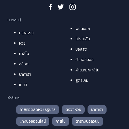
หมวดหมู่
พนันบอล
HENG99
โปรโมชั่น
หวย
บอลสด
คาสิโน
บ้านผลบอล
สล็อต
ค่ายเกม/คาสิโน
บาคาร่า
สูตรเกม
เกมส์
คำค้นหา
ถ่ายทอดสดหวยรัฐบาล
ตรวจหวย
บาคาร่า
แทงบอลออนไลน์
คาสิโน
ตารางบอลวันนี้